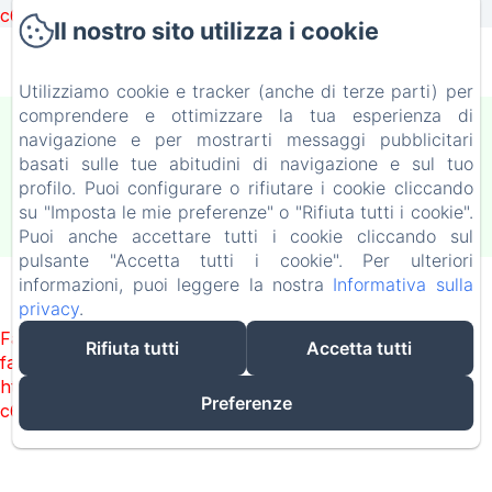
c6e932f9d3d27b65-1bf7c4dc6a241241.js)
Il nostro sito utilizza i cookie
Utilizziamo cookie e tracker (anche di terze parti) per
comprendere e ottimizzare la tua esperienza di
NELL'AZZURRO
navigazione e per mostrarti messaggi pubblicitari
basati sulle tue abitudini di navigazione e sul tuo
Informativa Privacy
Note legali
Informazioni sui cookie
profilo. Puoi configurare o rifiutare i cookie cliccando
Piazza Galileo Galilei, 15, Cagliari, 09128, Italia
tredici13.srl@gmail.com
su "Imposta le mie preferenze" o "Rifiuta tutti i cookie".
+393281454499
Puoi anche accettare tutti i cookie cliccando sul
Funziona con Amenitiz
pulsante "Accetta tutti i cookie". Per ulteriori
informazioni, puoi leggere la nostra
Informativa sulla
privacy
.
Failed to load BookingEngine/index: Loading chunk 1322
Rifiuta tutti
Accetta tutti
failed. (missing:
https://d1cmur5l0xva3h.cloudfront.net/packs/1322-
Preferenze
c6e932f9d3d27b65-1bf7c4dc6a241241.js)